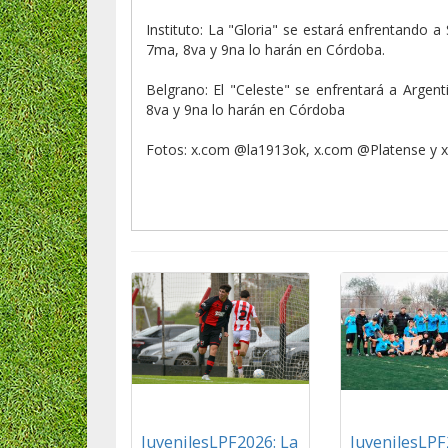
Instituto: La "Gloria" se estará enfrentando a
7ma, 8va y 9na lo harán en Córdoba.
Belgrano: El "Celeste" se enfrentará a Argen
8va y 9na lo harán en Córdoba
Fotos: x.com @la1913ok, x.com @Platense y 
JuvenilesLPF2026: La
JuvenilesLPF