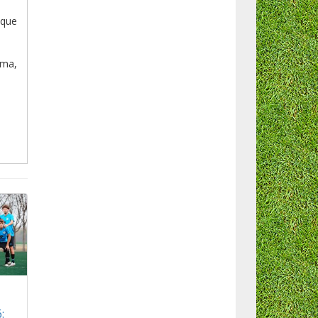
 que
7ma,
: