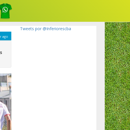
Tweets por @Inferiorescba
r ago
os