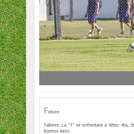
F
ixture:
Talleres: La "T" se enfrentará a Vélez. 4ta,
Buenos Aires.