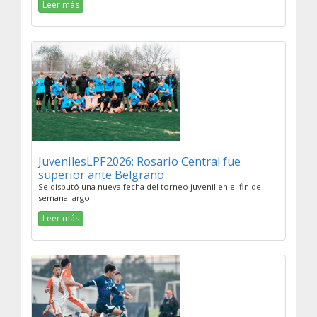
Leer más
JuvenilesLPF2026: Rosario Central fue
superior ante Belgrano
Se disputó una nueva fecha del torneo juvenil en el fin de
semana largo
Leer más