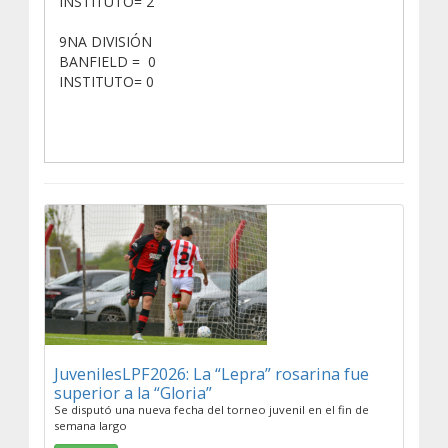
INSTITUTO= 2
9NA DIVISIÓN
BANFIELD = 0
INSTITUTO= 0
JuvenilesLPF2026: La “Lepra” rosarina fue
superior a la “Gloria”
Se disputó una nueva fecha del torneo juvenil en el fin de
semana largo