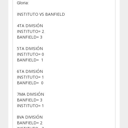
Gloria:
INSTITUTO VS BANFIELD
4TA DIVISIÓN
INSTITUTO= 2
BANFIELD= 3
5TA DIVISIÓN
INSTITUTO= 0
BANFIELD= 1
6TA DIVISIÓN
INSTITUTO= 1
BANFIELD= 0
7MA DIVISIÓN
BANFIELD= 3
INSTITUTO= 1
8VA DIVISIÓN
BANFIELD= 2