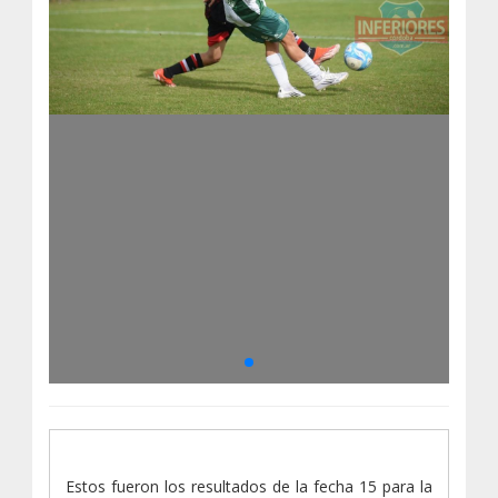
Estos fueron los resultados de la fecha 15 para la