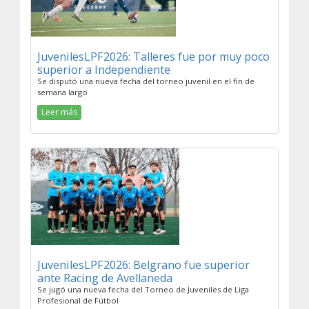
JuvenilesLPF2026: Talleres fue por muy poco
superior a Independiente
Se disputó una nueva fecha del torneo juvenil en el fin de
semana largo
Leer más
JuvenilesLPF2026: Belgrano fue superior
ante Racing de Avellaneda
Se jugó una nueva fecha del Torneo de Juveniles de Liga
Profesional de Fútbol