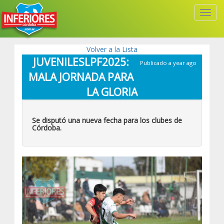
Toggl
Navig
Volver a la Lista
JUVENILESLPF2025:
Publicado a year ago
MALA JORNADA PARA
LA GLORIA
Se disputó una nueva fecha para los clubes de
Córdoba.