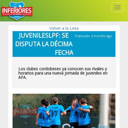
Toggl
Navig
Volver a la Lista
JUVENILESLPF: SE
Publicado 3 months ago
DISPUTA LA DÉCIMA
FECHA
Los clubes cordobeses ya conocen sus rivales y
horarios para una nueva jornada de juveniles en
AFA.