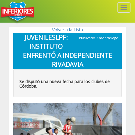
Toggl
Navig
Volver a la Lista
JUVENILESLPF:
Publicado 3 months ago
INSTITUTO
ENFRENTÓ A INDEPENDIENTE
RIVADAVIA
Se disputó una nueva fecha para los clubes de
Córdoba.