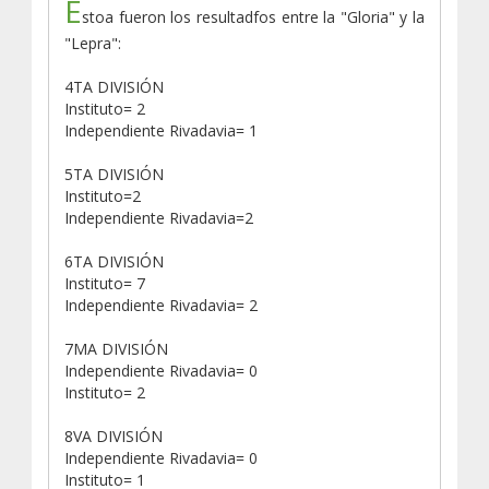
E
stoa fueron los resultadfos entre la "Gloria" y la
"Lepra":
4TA DIVISIÓN
Instituto= 2
Independiente Rivadavia= 1
5TA DIVISIÓN
Instituto=2
Independiente Rivadavia=2
6TA DIVISIÓN
Instituto= 7
Independiente Rivadavia= 2
7MA DIVISIÓN
Independiente Rivadavia= 0
Instituto= 2
8VA DIVISIÓN
Independiente Rivadavia= 0
Instituto= 1