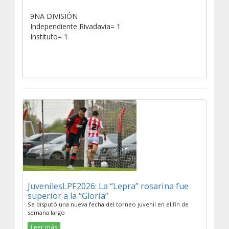
9NA DIVISIÓN
Independiente Rivadavia= 1
Instituto= 1
JuvenilesLPF2026: La “Lepra” rosarina fue
superior a la “Gloria”
Se disputó una nueva fecha del torneo juvenil en el fin de
semana largo
Leer más