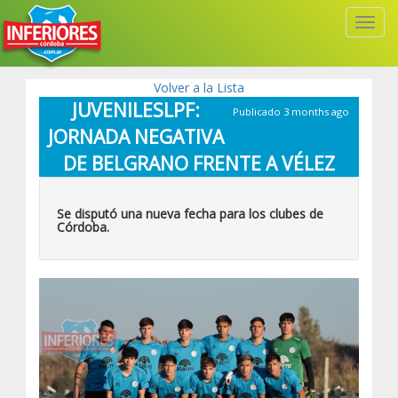
Toggl
Navig
Volver a la Lista
JUVENILESLPF:
Publicado 3 months ago
JORNADA NEGATIVA
DE BELGRANO FRENTE A VÉLEZ
Se disputó una nueva fecha para los clubes de
Córdoba.