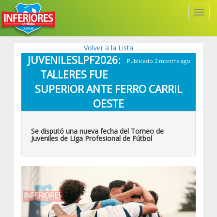
Toggl
Navig
Volver a la Lista
JUVENILESLPF2026:
Publicado 2 months ago
TALLERES FUE
SUPERIOR ANTE FERRO CARRIL
OESTE
Se disputó una nueva fecha del Torneo de
Juveniles de Liga Profesional de Fútbol