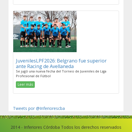
JuvenilesLPF2026: Belgrano fue superior
ante Racing de Avellaneda
Se jugó una nueva fecha del Torneo de Juveniles de Liga
Profesional de Fútbol
Leer más
Tweets por @Inferiorescba
2014 - Inferiores Córdoba Todos los derechos reservados