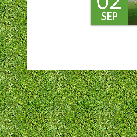
02
SEP