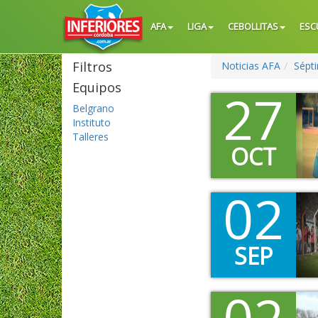
AFA
LIGA
CEBOLLITAS
ESC
Filtros
Noticias AFA
Sépt
Equipos
27
Belgrano
Instituto
Talleres
OCT
02
SEP