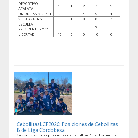
DEPORTIVO
10
1
2
7
5
ATALAYA
UNION SAN VICENTE
9
0
4
5
4
VILLA AZALAIS
9
1
0
8
3
ESCUELA
10
0
1
9
1
PRESIDENTE ROCA
LIBERTAD
10
0
0
10
0
CebollitasLCF2026: Posiciones de Cebollitas
B de Liga Cordobesa
Se conocieron las posiciones de cebollitas A del Torneo de