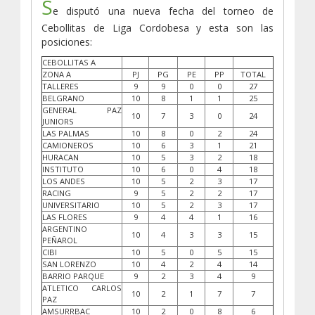
S
e disputó una nueva fecha del torneo de
Cebollitas de Liga Cordobesa y esta son las
posiciones:
CEBOLLITAS A
ZONA A
PJ
PG
PE
PP
TOTAL
TALLERES
9
9
0
0
27
BELGRANO
10
8
1
1
25
GENERAL PAZ
10
7
3
0
24
JUNIORS
LAS PALMAS
10
8
0
2
24
CAMIONEROS
10
6
3
1
21
HURACAN
10
5
3
2
18
INSTITUTO
10
6
0
4
18
LOS ANDES
10
5
2
3
17
RACING
9
5
2
2
17
UNIVERSITARIO
10
5
2
3
17
LAS FLORES
9
4
4
1
16
ARGENTINO
10
4
3
3
15
PEÑAROL
CIBI
10
5
0
5
15
SAN LORENZO
10
4
2
4
14
BARRIO PARQUE
9
2
3
4
9
ATLETICO CARLOS
10
2
1
7
7
PAZ
AMSURRBAC
10
2
0
8
6