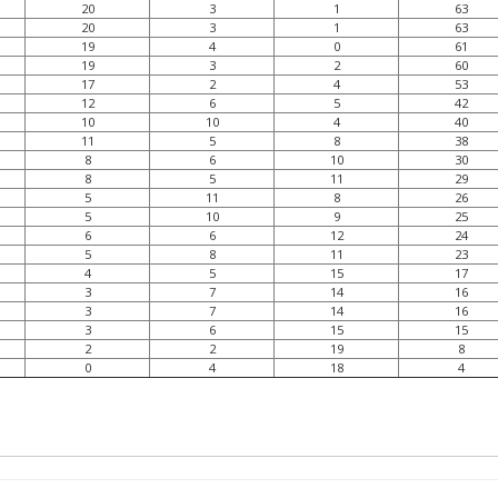
20
3
1
63
20
3
1
63
19
4
0
61
19
3
2
60
17
2
4
53
12
6
5
42
10
10
4
40
11
5
8
38
8
6
10
30
8
5
11
29
5
11
8
26
5
10
9
25
6
6
12
24
5
8
11
23
4
5
15
17
3
7
14
16
3
7
14
16
3
6
15
15
2
2
19
8
0
4
18
4