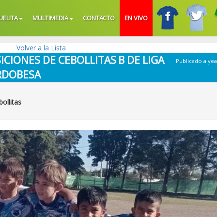
UELITA
MULTIMEDIA
CONTACTO
EN VIVO
Volver a la Lista
ICIONES DE CEBOLLITAS B DE LIGA
Publicado a yea
RDOBESA
ollitas