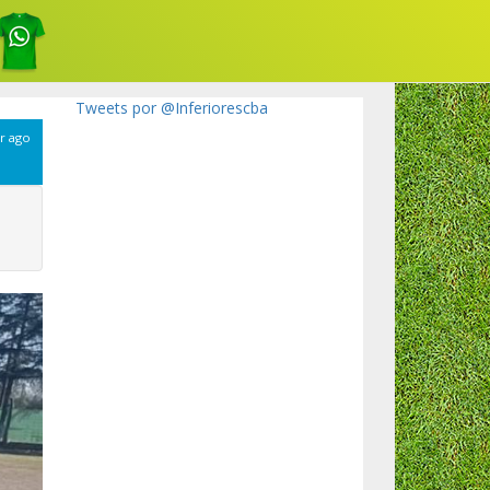
Tweets por @Inferiorescba
r ago