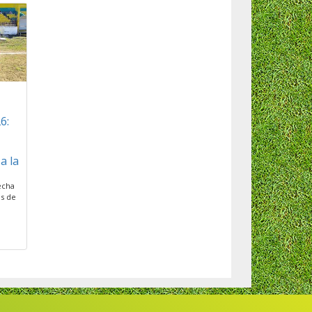
6:
a la
echa
s de