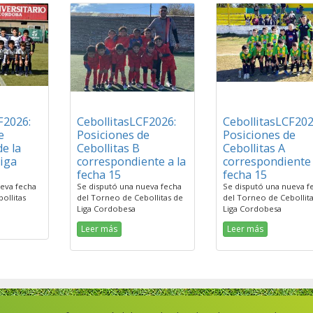
F2026:
CebollitasLCF2026:
CebollitasLCF202
e
Posiciones de
Posiciones de
de la
Cebollitas B
Cebollitas A
Liga
correspondiente a la
correspondiente 
fecha 15
fecha 15
eva fecha
Se disputó una nueva fecha
Se disputó una nueva f
ollitas
del Torneo de Cebollitas de
del Torneo de Cebollita
Liga Cordobesa
Liga Cordobesa
Leer más
Leer más