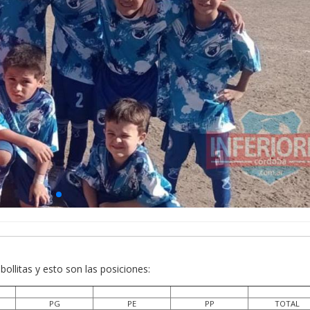
ollitas y esto son las posiciones:
PG
PE
PP
TOTAL