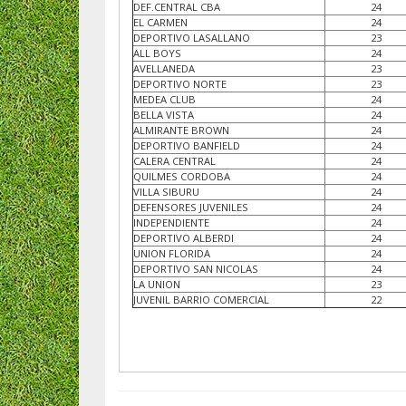
DEF.CENTRAL CBA
24
EL CARMEN
24
DEPORTIVO LASALLANO
23
ALL BOYS
24
AVELLANEDA
23
DEPORTIVO NORTE
23
MEDEA CLUB
24
BELLA VISTA
24
ALMIRANTE BROWN
24
DEPORTIVO BANFIELD
24
CALERA CENTRAL
24
QUILMES CORDOBA
24
VILLA SIBURU
24
DEFENSORES JUVENILES
24
INDEPENDIENTE
24
DEPORTIVO ALBERDI
24
UNION FLORIDA
24
DEPORTIVO SAN NICOLAS
24
LA UNION
23
JUVENIL BARRIO COMERCIAL
22