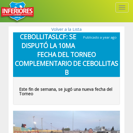
Toggl
Navig
Volver a la Lista
CEBOLLITASLCF: SE
Publicado a year ago
DISPUTÓ LA 10MA
FECHA DEL TORNEO
COMPLEMENTARIO DE CEBOLLITAS
B
Este fin de semana, se jugó una nueva fecha del
Torneo