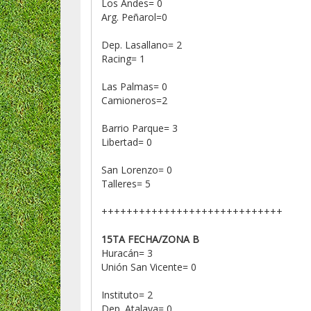
Los Andes= 0
Arg. Peñarol=0
Dep. Lasallano= 2
Racing= 1
Las Palmas= 0
Camioneros=2
Barrio Parque= 3
Libertad= 0
San Lorenzo= 0
Talleres= 5
+++++++++++++++++++++++++++++
15TA FECHA/ZONA B
Huracán= 3
Unión San Vicente= 0
Instituto= 2
Dep. Atalaya= 0