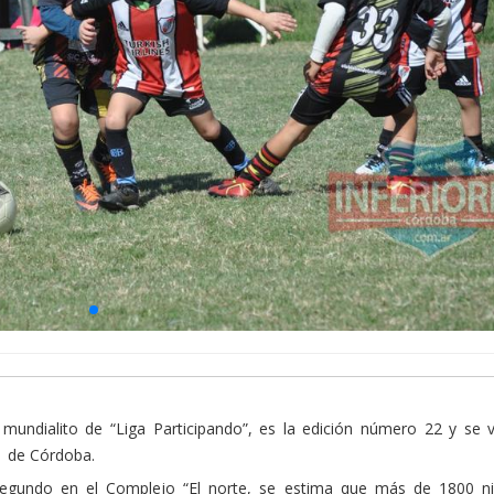
l mundialito de “Liga Participando”, es la edición número 22 y se 
il de Córdoba.
 Segundo en el Complejo “El norte, se estima que más de 1800 n