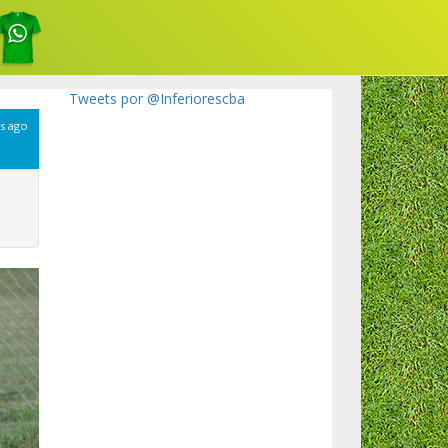
Tweets por @Inferiorescba
s ago