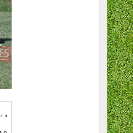
va a
iños