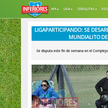
AFA
LIGA
CEBOLLITAS
ESC
LIGAPARTICIPANDO: SE DESAR
MUNDIALITO DE
Se disputa este fin de semana en el Complej