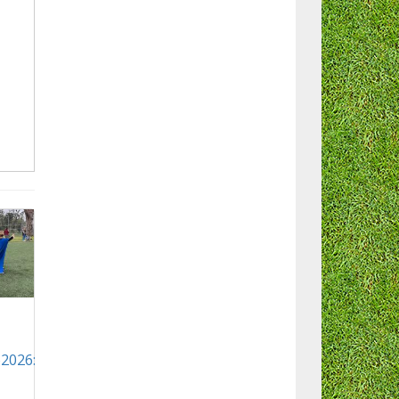
2026: