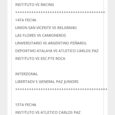
INSTITUTO VS RACING
+++++++++++++++++++++++++++++++++++++++
14TA FECHA
UNION SAN VICENTE VS BELGRANO
LAS FLORES VS CAMIONEROS
UNIVERSITARIO VS ARGENTINO PEÑAROL
DEPORTIVO ATALAYA VS ATLETICO CARLOS PAZ
INSTITUTO VS ESC.PTE ROCA
INTERZONAL
LIBERTADV S GENERAL PAZ JUNIORS
++++++++++++++++++++++++++++++++++++++++
15TA FECHA
INSTITUTO VS ATLETICO CARLOS PAZ