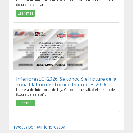
fixture de este año
Leer más
InferioresLCF2026: Se conoció el fixture de la
Zona Platino del Torneo Inferiores 2026
La mesa de Inferiores de Liga Cordobesa realizó el sorteo del
fixture de este año
Leer más
Tweets por @Inferiorescba