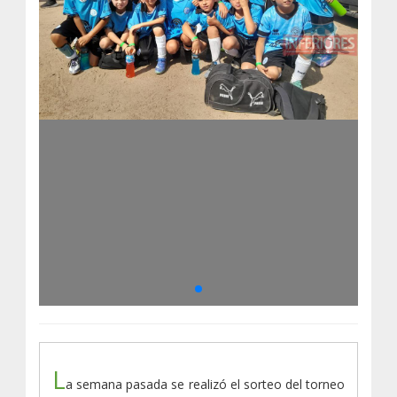
L
a semana pasada se realizó el sorteo del torneo