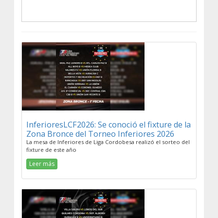
InferioresLCF2026: Se conoció el fixture de la
Zona Bronce del Torneo Inferiores 2026
La mesa de Inferiores de Liga Cordobesa realizó el sorteo del
fixture de este año
Leer más