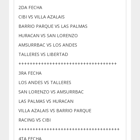
2DA FECHA
CIBI VS VILLA AZALAIS
BARRIO PARQUE VS LAS PALMAS
HURACAN VS SAN LORENZO
AMSURRBAC VS LOS ANDES
TALLERES VS LIBERTAD
+++++++++++++++++++++++++++++++++++
3RA FECHA
LOS ANDES VS TALLERES
SAN LORENZO VS AMSURRBAC
LAS PALMAS VS HURACAN
VILLA AZALAIS VS BARRIO PARQUE
RACING VS CIBI
++++++++++++++++++++++++++++++++++++
4TA FECHA