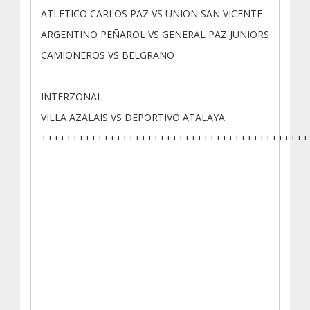
ATLETICO CARLOS PAZ VS UNION SAN VICENTE
ARGENTINO PEÑAROL VS GENERAL PAZ JUNIORS
CAMIONEROS VS BELGRANO
INTERZONAL
VILLA AZALAIS VS DEPORTIVO ATALAYA
+++++++++++++++++++++++++++++++++++++++++++