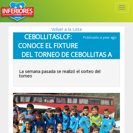
Toggl
Navig
Volver a la Lista
CEBOLLITASLCF:
Publicado a year ago
CONOCE EL FIXTURE
DEL TORNEO DE CEBOLLITAS A
La semana pasada se realizó el sorteo del
torneo