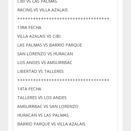
CIBI VS LAS PALMAS
RACING VS VILLA AZALAIS
+++++++++++++++++++++++++++++++++++
13RA FECHA
VILLA AZALAIS VS CIBI
LAS PALMAS VS BARRIO PARQUE
SAN LORENZO VS HURACAN
LOS ANDES VS AMSURRBAC
LIBERTAD VS TALLERES
+++++++++++++++++++++++++++++++++++
14TA FECHA
TALLERES VS LOS ANDES
AMSURRBAC VS SAN LORENZO
HURACAN VS LAS PALMAS
BARRIO PARQUE VS VILLA AZALAIS