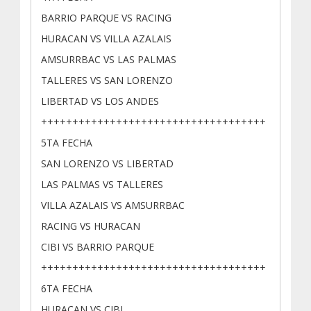
BARRIO PARQUE VS RACING
HURACAN VS VILLA AZALAIS
AMSURRBAC VS LAS PALMAS
TALLERES VS SAN LORENZO
LIBERTAD VS LOS ANDES
++++++++++++++++++++++++++++++++++++
5TA FECHA
SAN LORENZO VS LIBERTAD
LAS PALMAS VS TALLERES
VILLA AZALAIS VS AMSURRBAC
RACING VS HURACAN
CIBI VS BARRIO PARQUE
++++++++++++++++++++++++++++++++++++
6TA FECHA
HURACAN VS CIBI