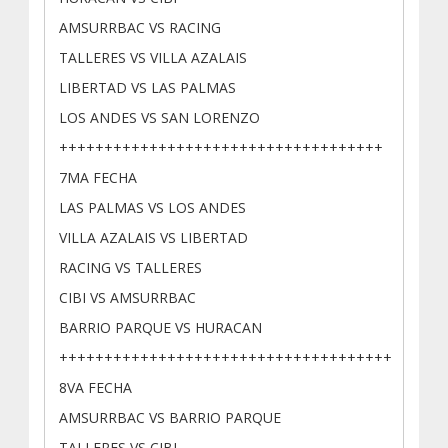
AMSURRBAC VS RACING
TALLERES VS VILLA AZALAIS
LIBERTAD VS LAS PALMAS
LOS ANDES VS SAN LORENZO
++++++++++++++++++++++++++++++++++++
7MA FECHA
LAS PALMAS VS LOS ANDES
VILLA AZALAIS VS LIBERTAD
RACING VS TALLERES
CIBI VS AMSURRBAC
BARRIO PARQUE VS HURACAN
+++++++++++++++++++++++++++++++++++++
8VA FECHA
AMSURRBAC VS BARRIO PARQUE
TALLERES VS CIBI