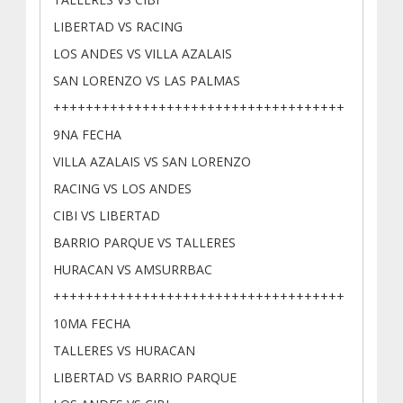
LIBERTAD VS RACING
LOS ANDES VS VILLA AZALAIS
SAN LORENZO VS LAS PALMAS
++++++++++++++++++++++++++++++++++++
9NA FECHA
VILLA AZALAIS VS SAN LORENZO
RACING VS LOS ANDES
CIBI VS LIBERTAD
BARRIO PARQUE VS TALLERES
HURACAN VS AMSURRBAC
++++++++++++++++++++++++++++++++++++
10MA FECHA
TALLERES VS HURACAN
LIBERTAD VS BARRIO PARQUE