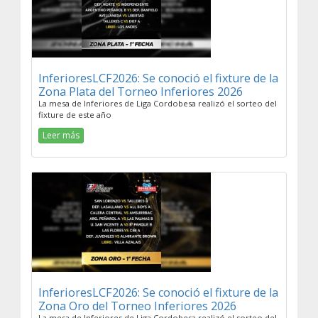
InferioresLCF2026: Se conoció el fixture de la
Zona Plata del Torneo Inferiores 2026
La mesa de Inferiores de Liga Cordobesa realizó el sorteo del
fixture de este año
Leer más
InferioresLCF2026: Se conoció el fixture de la
Zona Oro del Torneo Inferiores 2026
La mesa de Inferiores de Liga Cordobesa realizó el sorteo del