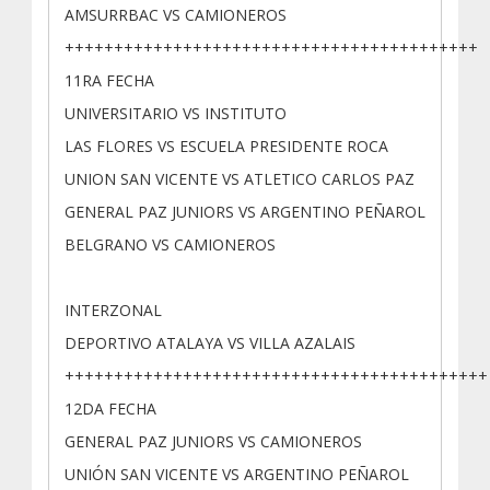
AMSURRBAC VS CAMIONEROS
++++++++++++++++++++++++++++++++++++++++++
11RA FECHA
UNIVERSITARIO VS INSTITUTO
LAS FLORES VS ESCUELA PRESIDENTE ROCA
UNION SAN VICENTE VS ATLETICO CARLOS PAZ
GENERAL PAZ JUNIORS VS ARGENTINO PEÑAROL
BELGRANO VS CAMIONEROS
INTERZONAL
DEPORTIVO ATALAYA VS VILLA AZALAIS
+++++++++++++++++++++++++++++++++++++++++++
12DA FECHA
GENERAL PAZ JUNIORS VS CAMIONEROS
UNIÓN SAN VICENTE VS ARGENTINO PEÑAROL