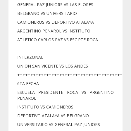
GENERAL PAZ JUNIORS VS LAS FLORES
BELGRANO VS UNIVERSITARIO
CAMIONEROS VS DEPORTIVO ATALAYA
ARGENTINO PEÑAROL VS INSTITUTO
ATLETICO CARLOS PAZ VS ESC.PTE ROCA
INTERZONAL
UNION SAN VICENTE VS LOS ANDES
++++++++++++++++++++++++++++++++++++++++
6TA FECHA
ESCUELA PRESIDENTE ROCA VS ARGENTINO
PEÑAROL
INSTITUTO VS CAMIONEROS
DEPORTIVO ATALAYA VS BELGRANO
UNIVERSITARIO VS GENERAL PAZ JUNIORS