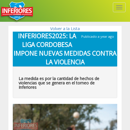
Toggl
Navig
Volver a la Lista
INFERIORES2025: LA
Publicado a year ago
LIGA CORDOBESA
IMPONE NUEVAS MEDIDAS CONTRA
LA VIOLENCIA
La medida es por la cantidad de hechos de
violencias que se genera en el torneo de
Inferiores