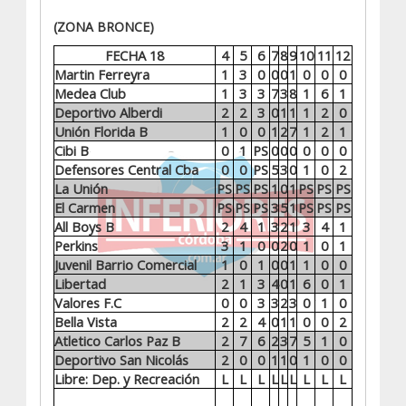
(ZONA BRONCE)
FECHA 18
4
5
6
7
8
9
10
11
12
Martin Ferreyra
1
3
0
0
0
1
0
0
0
Medea Club
1
3
3
7
3
8
1
6
1
Deportivo Alberdi
2
2
3
0
1
1
1
2
0
Unión Florida B
1
0
0
1
2
7
1
2
1
Cibi B
0
1
PS
0
0
0
0
0
0
Defensores Central Cba
0
0
PS
5
3
0
1
0
2
La Unión
PS
PS
PS
1
0
1
PS
PS
PS
El Carmen
PS
PS
PS
3
5
1
PS
PS
PS
All Boys B
2
4
1
3
2
1
3
4
1
Perkins
3
1
0
0
2
0
1
0
1
Juvenil Barrio Comercial
1
0
1
0
0
1
1
0
0
Libertad
2
1
3
4
0
1
6
0
1
Valores F.C
0
0
3
3
2
3
0
1
0
Bella Vista
2
2
4
0
1
1
0
0
2
Atletico Carlos Paz B
2
7
6
2
3
7
5
1
0
Deportivo San Nicolás
2
0
0
1
1
0
1
0
0
Libre: Dep. y Recreación
L
L
L
L
L
L
L
L
L