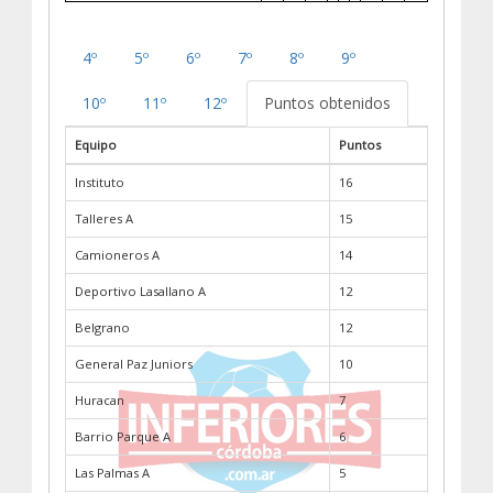
4º
5º
6º
7º
8º
9º
10º
11º
12º
Puntos obtenidos
Equipo
Puntos
Instituto
16
Talleres A
15
Camioneros A
14
Deportivo Lasallano A
12
Belgrano
12
General Paz Juniors
10
Huracan
7
Barrio Parque A
6
Las Palmas A
5