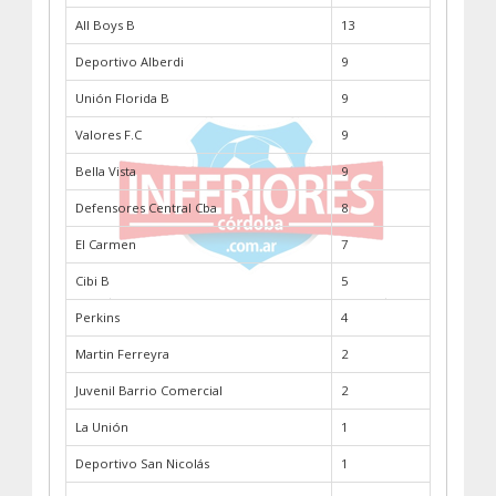
All Boys B
13
Deportivo Alberdi
9
Unión Florida B
9
Valores F.C
9
Bella Vista
9
Defensores Central Cba
8
El Carmen
7
Cibi B
5
Perkins
4
Martin Ferreyra
2
Juvenil Barrio Comercial
2
La Unión
1
Deportivo San Nicolás
1