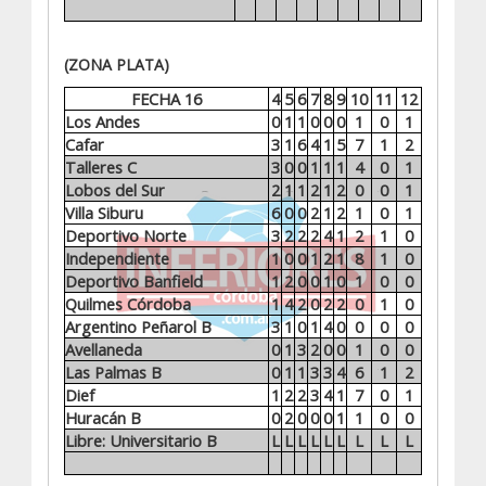
(ZONA PLATA)
FECHA 16
4
5
6
7
8
9
10
11
12
Los Andes
0
1
1
0
0
0
1
0
1
Cafar
3
1
6
4
1
5
7
1
2
Talleres C
3
0
0
1
1
1
4
0
1
Lobos del Sur
2
1
1
2
1
2
0
0
1
Villa Siburu
6
0
0
2
1
2
1
0
1
Deportivo Norte
3
2
2
2
4
1
2
1
0
Independiente
1
0
0
1
2
1
8
1
0
Deportivo Banfield
1
2
0
0
1
0
1
0
0
Quilmes Córdoba
1
4
2
0
2
2
0
1
0
Argentino Peñarol B
3
1
0
1
4
0
0
0
0
Avellaneda
0
1
3
2
0
0
1
0
0
Las Palmas B
0
1
1
3
3
4
6
1
2
Dief
1
2
2
3
4
1
7
0
1
Huracán B
0
2
0
0
0
1
1
0
0
Libre: Universitario B
L
L
L
L
L
L
L
L
L