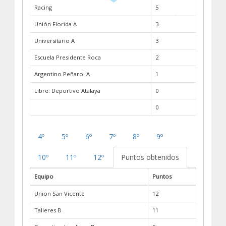
Racing
5
Unión Florida A
3
Universitario A
3
Escuela Presidente Roca
2
Argentino Peñarol A
1
Libre: Deportivo Atalaya
0
0
4º
5º
6º
7º
8º
9º
10º
11º
12º
Puntos obtenidos
Equipo
Puntos
Union San Vicente
12
Talleres B
11