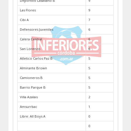
Deportivo Lasallano B
9
Las Flores
9
Cibi A
7
Defensores Juveniles
6
Calera Central
6
San Lorenzo
6
Atletico Carlos Paz B
5
Almirante Brown
5
Camioneros B
5
Barrio Parque B
5
Villa Azalais
2
Amsurrbac
1
Libre: All Boys A
0
0