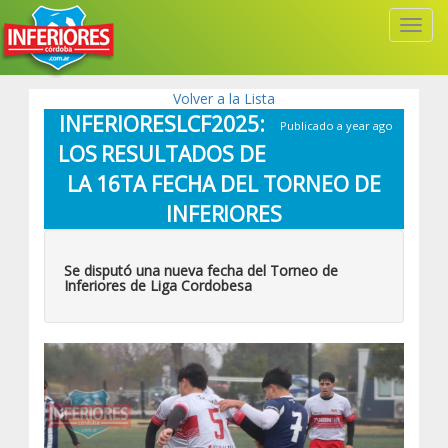
Toggl
Navig
Volver a la Lista
INFERIORESLCF2025:
Publicado a year ago
LOS RESULTADOS DE
LA 16TA FECHA DEL TORNEO DE
INFERIORES
Se disputó una nueva fecha del Torneo de
Inferiores de Liga Cordobesa