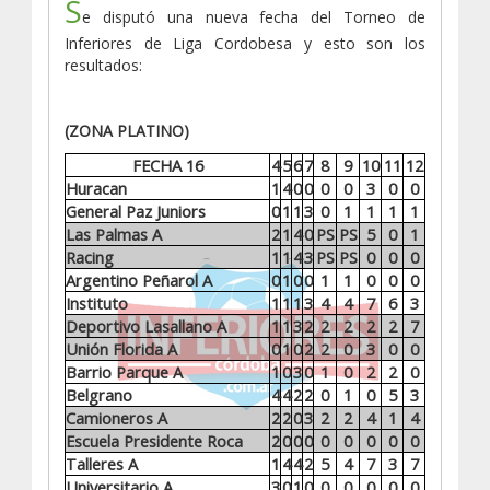
S
e disputó una nueva fecha del Torneo de
Inferiores de Liga Cordobesa y esto son los
resultados:
(ZONA PLATINO)
FECHA 16
4
5
6
7
8
9
10
11
12
Huracan
1
4
0
0
0
0
3
0
0
General Paz Juniors
0
1
1
3
0
1
1
1
1
Las Palmas A
2
1
4
0
PS
PS
5
0
1
Racing
1
1
4
3
PS
PS
0
0
0
Argentino Peñarol A
0
1
0
0
1
1
0
0
0
Instituto
1
1
1
3
4
4
7
6
3
Deportivo Lasallano A
1
1
3
2
2
2
2
2
7
Unión Florida A
0
1
0
2
2
0
3
0
0
Barrio Parque A
1
0
3
0
1
0
2
2
0
Belgrano
4
4
2
2
0
1
0
5
3
Camioneros A
2
2
0
3
2
2
4
1
4
Escuela Presidente Roca
2
0
0
0
0
0
0
0
0
Talleres A
1
4
4
2
5
4
7
3
7
Universitario A
3
0
1
0
0
0
0
0
0