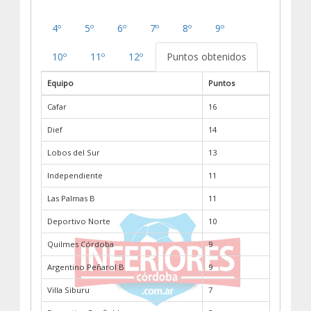
4º
5º
6º
7º
8º
9º
10º
11º
12º
Puntos obtenidos
Equipo
Puntos
Cafar
16
Dief
14
Lobos del Sur
13
Independiente
11
Las Palmas B
11
Deportivo Norte
10
Quilmes Córdoba
9
Argentino Peñarol B
9
Villa Siburu
7