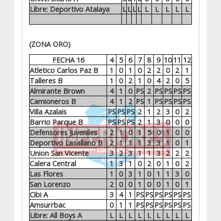
Libre: Deportivo Atalaya
L
L
L
L
L
L
L
L
L
(ZONA ORO)
FECHA 16
4
5
6
7
8
9
10
11
12
Atletico Carlos Paz B
1
0
1
0
2
2
0
2
1
Talleres B
1
0
2
1
0
4
2
0
5
Almirante Brown
4
1
0
PS
2
PS
PS
PS
PS
Camioneros B
4
1
2
PS
1
PS
PS
PS
PS
Villa Azalais
PS
PS
PS
2
1
2
3
0
2
Barrio Parque B
PS
PS
PS
2
1
3
0
0
0
Defensores Juveniles
2
1
0
1
5
0
1
0
0
Deportivo Lasallano B
2
1
1
1
3
3
1
0
1
Union San Vicente
3
2
3
1
1
3
2
2
2
Calera Central
1
3
1
0
2
0
1
0
2
Las Flores
1
0
3
1
0
1
1
3
0
San Lorenzo
2
0
0
1
0
0
1
0
1
Cibi A
3
4
1
PS
PS
PS
PS
PS
PS
Amsurrbac
0
1
1
PS
PS
PS
PS
PS
PS
Libre: All Boys A
L
L
L
L
L
L
L
L
L