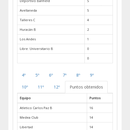
Deportivo Banfield
5
Avellaneda
5
Talleres C
4
Huracán B
2
Los Andes
1
Libre: Universitario B
0
0
4º
5º
6º
7º
8º
9º
10º
11º
12º
Puntos obtenidos
Equipo
Puntos
Atletico Carlos Paz B
16
Medea Club
14
Libertad
14