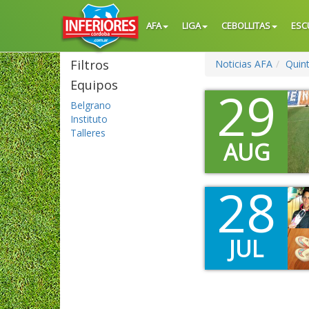
AFA
LIGA
CEBOLLITAS
ESC
Filtros
Noticias AFA
Quin
Equipos
29
Belgrano
Instituto
Talleres
AUG
28
JUL