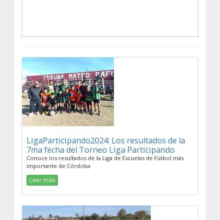
LigaParticipando2024: Los resultados de la
7ma fecha del Torneo Liga Participando
Conoce los resultados de la Liga de Escuelas de Fútbol más
importante de Córdoba
Leer más