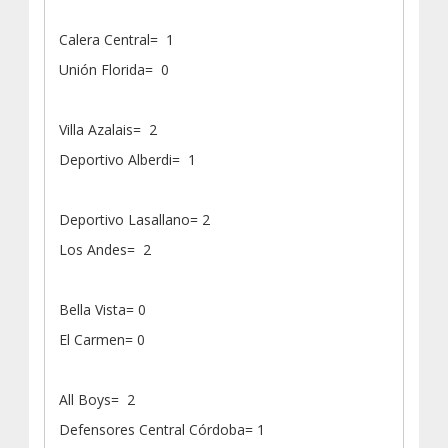
Calera Central= 1
Unión Florida= 0
Villa Azalais= 2
Deportivo Alberdi= 1
Deportivo Lasallano= 2
Los Andes= 2
Bella Vista= 0
El Carmen= 0
All Boys= 2
Defensores Central Córdoba= 1