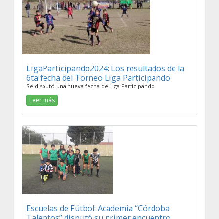
LigaParticipando2024: Los resultados de la
6ta fecha del Torneo Liga Participando
Se disputó una nueva fecha de Liga Participando
Leer más
Escuelas de Fútbol: Academia “Córdoba
Talentos” disputó su primer encuentro